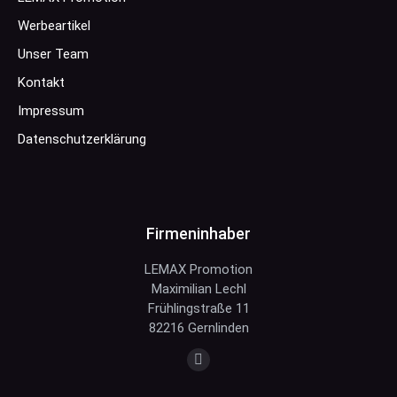
Werbeartikel
Unser Team
Kontakt
Impressum
Datenschutzerklärung
Firmeninhaber
LEMAX Promotion
Maximilian Lechl
Frühlingstraße 11
82216 Gernlinden
Finden Sie uns auf:
E-
Mail