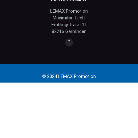
LEMAX Promotion
Maximilian Lechl
Frühlingstraße 11
82216 Gernlinden
Finden Sie uns auf:
E-
Mail
page
opens
© 2024 LEMAX Promotion
in
new
window